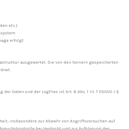
den etc.)
ssystem
page erfolgt
frastruktur ausgewertet. Die von den Servern gespeicherten
dnet.
r Daten und der Logfiles ist Art. 6 Abs. 1 lit. f DSGVO / §
eit, insbesondere zur Abwehr von Angriffsversuchen auf
sbrauchskontrolle bei Verdacht und zur Aufklärung des